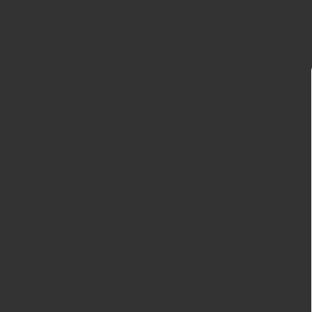
new88today
New88 Trang chủ nhà cái uy 